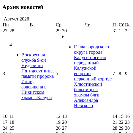
Архив новостей
Август
2026
Пн
Вт
Ср
Чт
Пт
Сб
Вс
27
28
29
30
31
1
2
6
4
Глава городского
округа города
Воскресная
Калуги посетил
служба 9-ой
переданный
Недели по
Калужской
Пятидесятнице,
3
5
епархии
7
8
9
памяти пророка
церковный корпус
Илии,
Хлюстинской
совершена в
больницы с
Никитском
храмом блгв.
храме г.Калуги
Александра
Невского
10
11
12
13
14
15
16
17
18
19
20
21
22
23
24
25
26
27
28
29
30