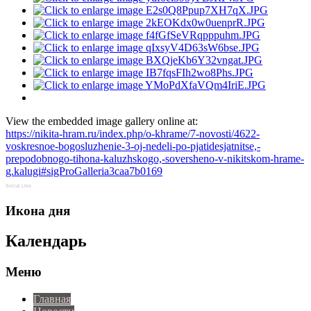
View the embedded image gallery online at:
https://nikita-hram.ru/index.php/o-khrame/7-novosti/4622-
voskresnoe-bogosluzhenie-3-oj-nedeli-po-pjatidesjatnitse,-
prepodobnogo-tihona-kaluzhskogo,-soversheno-v-nikitskom-hrame-
g.kalugi#sigProGalleria3caa7b0169
Social Like
Икона дня
Календарь
Меню
Главная