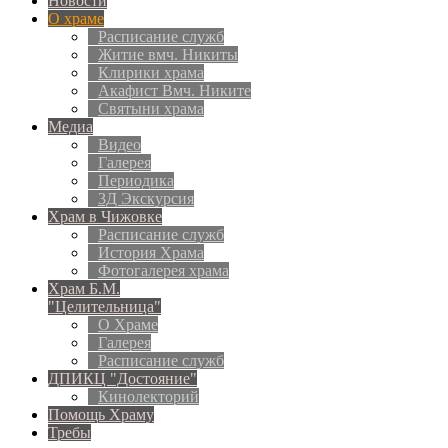
Новости
О храме
Расписание служб
Житие вмч. Никиты
Клирики храма
Акафист Вмч. Никите
Святыни храма
Медиа
Видео
Галерея
Периодика
3Д Экскурсия
Храм в Чижовке
Расписание служб
История Храма
Фотогалерея храма
Храм Б.М.
"Целительница"
О Храме
Галерея
Расписание служб
ДПИКЦ "Достояние"
Кинолекторий
Помощь Храму
Требы