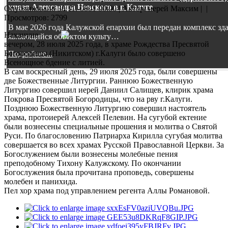
князя Александра Невского в г. Калуге
Опубликовано 30.11.-0001 00:00
|
Автор: иерей Максим
|
|
Просмотров: 2799
В мае 2026 года Калужской епархии был передан комплекс зд
Накануне
являющийся объектом культу…
вечером, 28 июля 2025 года, в храме Рождества Пресвятой
Богородицы (Никитском) г.Калуги было совершено
Подробнее...
Всенощное бдение с литией.
В сам воскресный день, 29 июля 2025 года, были совершены
две Божественные Литургии. Раннюю Божественную
Литургию совершил иерей Даниил Салищев, клирик храма
Покрова Пресвятой Богородицы, что на рву г.Калуги.
Позднюю Божественную Литургию совершил настоятель
храма, протоиерей Алексей Пелевин. На сугубой ектение
были вознесены специальные прошения и молитва о Святой
Руси. По благословению Патриарха Кирилла сугубая молитва
совершается во всех храмах Русской Православной Церкви. За
Богослужением были вознесены молебные пения
преподобному Тихону Калужскому. По окончании
Богослужения была прочитана проповедь, совершены
молебен и панихида.
Пел хор храма под управлением регента Аллы Романовой.