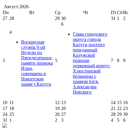
Август
2026
Пн
Вт
Ср
Чт
Пт
Сб
Вс
27
28
29
30
31
1
2
6
4
Глава городского
округа города
Воскресная
Калуги посетил
служба 9-ой
переданный
Недели по
Калужской
Пятидесятнице,
3
5
епархии
7
8
9
памяти пророка
церковный корпус
Илии,
Хлюстинской
совершена в
больницы с
Никитском
храмом блгв.
храме г.Калуги
Александра
Невского
10
11
12
13
14
15
16
17
18
19
20
21
22
23
24
25
26
27
28
29
30
31
1
2
3
4
5
6