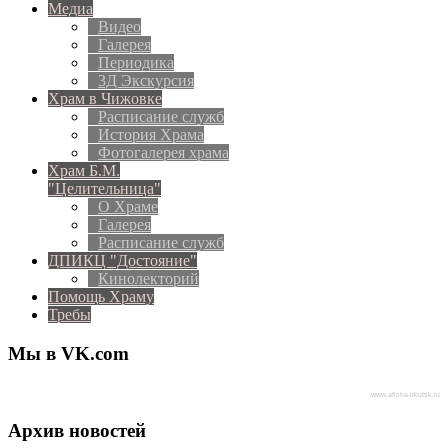
Медиа
Видео
Галерея
Периодика
3Д Экскурсия
Храм в Чижовке
Расписание служб
История Храма
Фотогалерея храма
Храм Б.М.
"Целительница"
О Храме
Галерея
Расписание служб
ДПИКЦ "Достояние"
Кинолекторий
Помощь Храму
Требы
Мы в VK.com
www.afisha-irkutsk.ru
Архив новостей