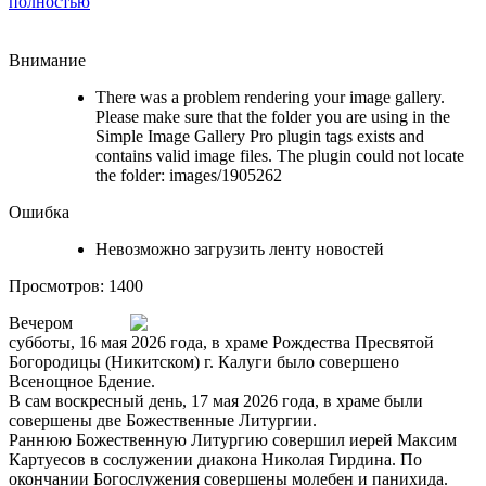
полностью
Внимание
There was a problem rendering your image gallery.
Please make sure that the folder you are using in the
Simple Image Gallery Pro plugin tags exists and
contains valid image files. The plugin could not locate
the folder: images/1905262
Ошибка
Невозможно загрузить ленту новостей
Просмотров: 1400
Вечером
субботы, 16 мая 2026 года, в храме Рождества Пресвятой
Богородицы (Никитском) г. Калуги было совершено
Всенощное Бдение.
В сам воскресный день, 17 мая 2026 года, в храме были
совершены две Божественные Литургии.
Раннюю Божественную Литургию совершил иерей Максим
Картуесов в сослужении диакона Николая Гирдина. По
окончании Богослужения совершены молебен и панихида.