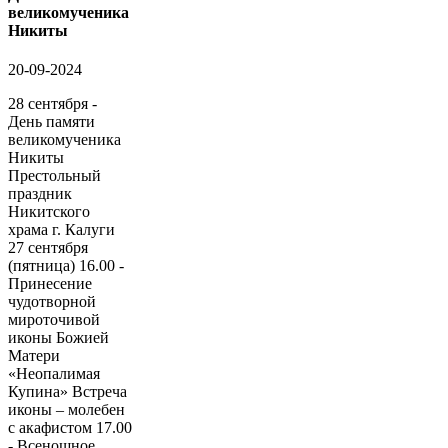
великомученика
Никиты
20-09-2024
28 сентября -
День памяти
великомученика
Никиты
Престольный
праздник
Никитского
храма г. Калуги
27 сентября
(пятница) 16.00 -
Принесение
чудотворной
мироточивой
иконы Божией
Матери
«Неопалимая
Купина» Встреча
иконы – молебен
с акафистом 17.00
- Всенощное...