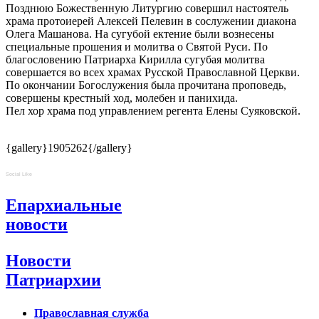
Позднюю Божественную Литургию совершил настоятель
храма протоиерей Алексей Пелевин в сослужении диакона
Олега Машанова. На сугубой ектение были вознесены
специальные прошения и молитва о Святой Руси. По
благословению Патриарха Кирилла сугубая молитва
совершается во всех храмах Русской Православной Церкви.
По окончании Богослужения была прочитана проповедь,
совершены крестный ход, молебен и панихида.
Пел хор храма под управлением регента Елены Суяковской.
{gallery}1905262{/gallery}
Social Like
Епархиальные
новости
Новости
Патриархии
Православная служба