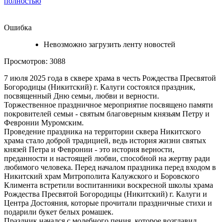
полностью
Ошибка
Невозможно загрузить ленту новостей
Просмотров: 3088
7 июля 2025 года в сквере храма в честь Рождества Пресвятой
Богородицы (Никитский) г. Калуги состоялся праздник,
посвященный Дню семьи, любви и верности.
Торжественное праздничное мероприятие посвящено памяти
покровителей семьи - святым благоверным князьям Петру и
Февронии Муромским.
Проведение праздника на территории сквера Никитского
храма стало доброй традицией, ведь история жизни святых
князей Петра и Февронии - это история верности,
преданности и настоящей любви, способной на жертву ради
любимого человека. Перед началом праздника перед входом в
Никитский храм Митрополита Калужского и Боровского
Климента встретили воспитанники воскресной школы храма
Рождества Пресвятой Богородицы (Никитский) г. Калуги и
Центра Достояния, которые прочитали праздничные стихи и
подарили букет белых ромашек.
Праздник начался с молебного пения, которое возглавил