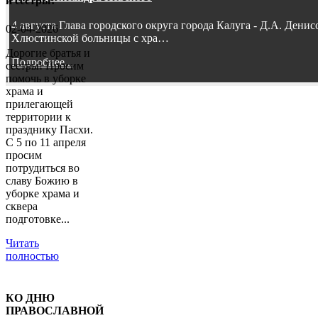
и сестры!
4 августа Глава городского округа города Калуга - Д.А. Дени
02-04-2026
Хлюстинской больницы с хра…
Дорогие братья и
Подробнее...
сестры! Просим
помочь в уборке
храма и
прилегающей
территории к
празднику Пасхи.
С 5 по 11 апреля
просим
потрудиться во
славу Божию в
уборке храма и
сквера
подготовке...
Читать
полностью
КО ДНЮ
ПРАВОСЛАВНОЙ