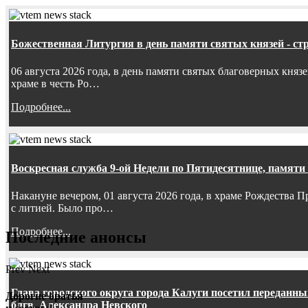
Божественная Литургия в день памяти святых князей - ст
06 августа 2026 года, в день памяти святых благоверных княз
храме в честь Ро…
Подробнее...
Воскресная служба 9-ой Недели по Пятидесятнице, памяти
Накануне вечером, 01 августа 2026 года, в храме Рождества
с литией. Было про…
Подробнее...
Последние анонсы
Prev
Next
Глава городского округа города Калуги посетил передан
Дорогие братья
блгв. Александра Невского