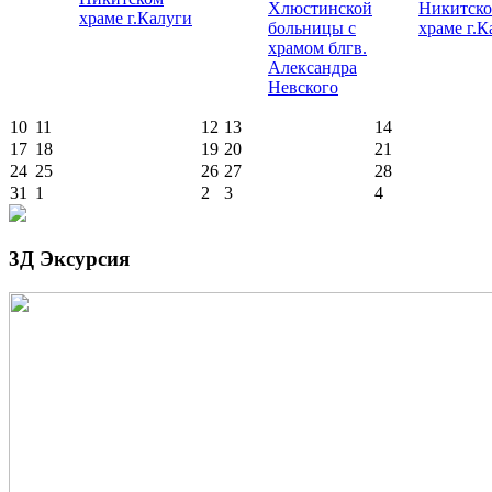
Хлюстинской
Никитск
храме г.Калуги
больницы с
храме г.К
храмом блгв.
Александра
Невского
10
11
12
13
14
17
18
19
20
21
24
25
26
27
28
31
1
2
3
4
3Д Эксурсия