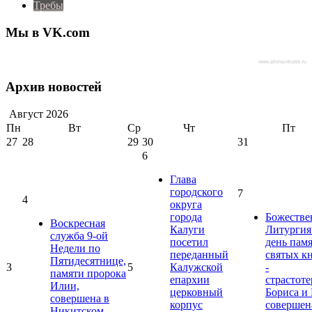
Требы
Мы в VK.com
www.afisha-irkutsk.ru
Архив новостей
Август
2026
Пн
Вт
Ср
Чт
Пт
27
28
29
30
31
6
Глава
городского
7
4
округа
города
Божестве
Воскресная
Калуги
Литургия
служба 9-ой
посетил
день пам
Недели по
переданный
святых к
Пятидесятнице,
3
5
Калужской
-
памяти пророка
епархии
страстот
Илии,
церковный
Бориса и 
совершена в
корпус
совершен
Никитском