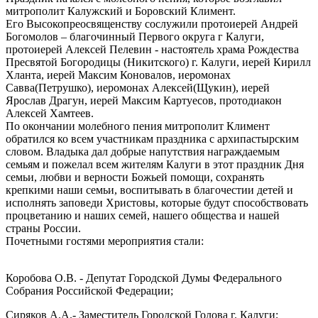
митрополит Калужский и Боровский Климент.
Его Высокопреосвященству сослужили протоиерей Андрей
Богомолов – благочинный Первого округа г Калуги,
протоиерей Алексей Пелевин - настоятель храма Рождества
Пресвятой Богородицы (Никитского) г. Калуги, иерей Кирилл
Хланта, иерей Максим Коновалов, иеромонах
Савва(Петрушко), иеромонах Алексей(Щукин), иерей
Ярослав Драгун, иерей Максим Картуесов, протодиакон
Алексей Хамтеев.
По окончании молебного пения митрополит Климент
обратился ко всем участникам праздника с архипастырским
словом. Владыка дал добрые напутствия награждаемым
семьям и пожелал всем жителям Калуги в этот праздник Дня
семьи, любви и верности Божьей помощи, сохранять
крепкими наши семьи, воспитывать в благочестии детей и
исполнять заповеди Христовы, которые будут способствовать
процветанию и наших семей, нашего общества и нашей
страны России.
Почетными гостями мероприятия стали:
Коробова О.В. - Депутат Городской Думы Федерального
Собрания Российской Федерации;
Сиряков А.А.- Заместитель Городской Голова г. Калуги;