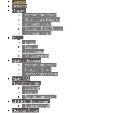
Главная
Новости
О храме
Расписание служб
Житие вмч. Никиты
Клирики храма
Акафист Вмч. Никите
Святыни храма
Медиа
Видео
Галерея
Периодика
3Д Экскурсия
Храм в Чижовке
Расписание служб
История Храма
Фотогалерея храма
Храм Б.М.
"Целительница"
О Храме
Галерея
Расписание служб
ДПИКЦ "Достояние"
Кинолекторий
Помощь Храму