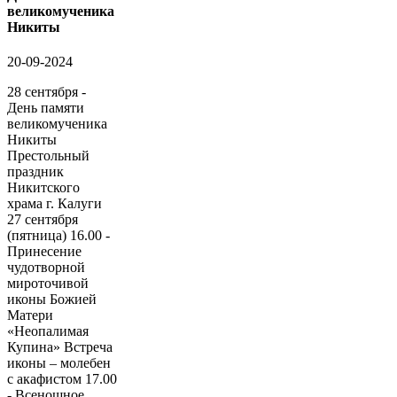
великомученика
Никиты
20-09-2024
28 сентября -
День памяти
великомученика
Никиты
Престольный
праздник
Никитского
храма г. Калуги
27 сентября
(пятница) 16.00 -
Принесение
чудотворной
мироточивой
иконы Божией
Матери
«Неопалимая
Купина» Встреча
иконы – молебен
с акафистом 17.00
- Всенощное...